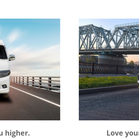
u higher.
Love you