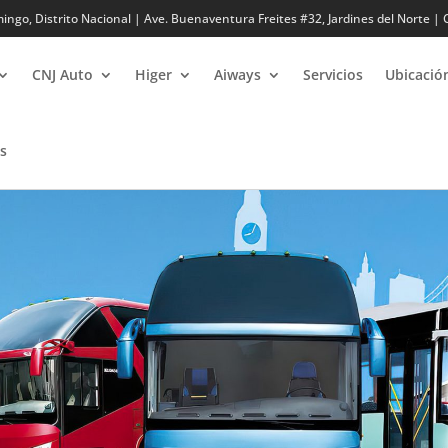
ngo, Distrito Nacional | Ave. Buenaventura Freites #32,
Jardines del Norte
| 
CNJ Auto
Higer
Aiways
Servicios
Ubicació
s