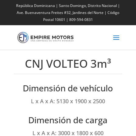
República Dominicana | Santo Domingo, Distrito Nacional |
Ave. Buenaventura Freites #32,
Jardines del Norte
| Código
Postal 10601 | 809-594-0831
CNJ VOLTEO 3m
³
Dimensión de vehículo
L x A x A: 5130 x 1900 x 2500
Dimensión de carga
L x A x A: 3000 x 1800 x 600