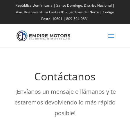
República Dominicana | Santo Domingo, Distrito Nacional |
Ave. Buenaventura Freites #32,
Jardines del Norte
| Código
Postal 10601 | 809-594-0831
Contáctanos
¡Envíanos un mensaje o llámanos y te
estaremos devolviendo lo más rápido
posible!